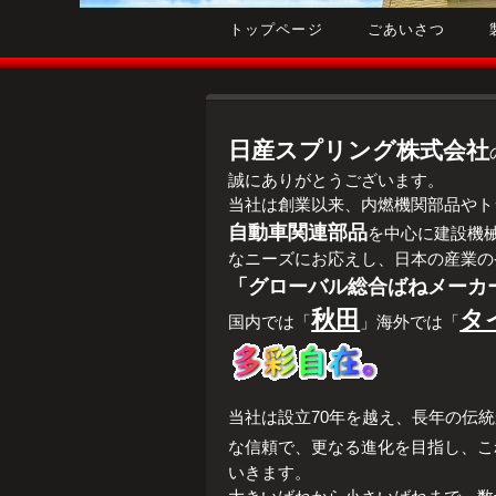
トップページ
ごあいさつ
日産スプリング株式会社
誠にありがとうございます。
当社は創業以来、内燃機関部品やト
自動車関連部品
を中心に建設機
なニーズにお応えし、日本の産業の
「グローバル総合ばねメーカ
秋田
タ
国内では「
」海外では「
当社は設立70年を越え、長年の伝
な信頼で、
更なる進化を目指し、こ
いきます。