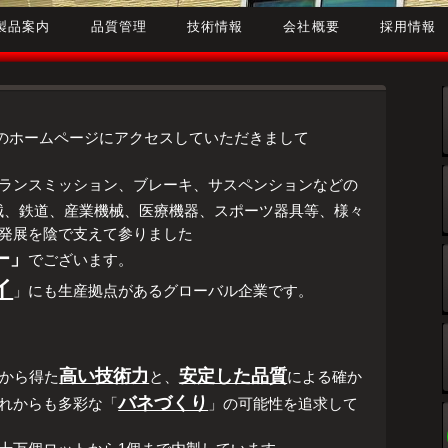
製品案内
品質管理
技術情報
会社概要
採用情報
のホームページにアクセスしていただきまして
ランスミッション、ブレーキ、サスペンションなどの
械、鉄道、産業機械、医療機器、スポーツ器具等、様々
発展を陰で支えて参りました
ー」
でございます。
イ
」にも生産拠点があるグローバル企業です。
高い技術力
安定した品質
統から得た
と、
による確か
バネづくり
れからも多彩な「
」の可能性を追求して