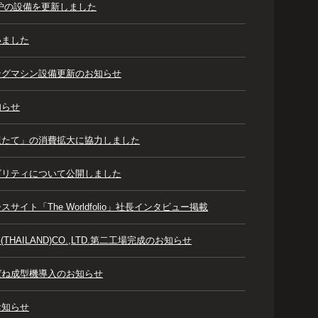
炉の設備を更新しました
いました
ングマシン設備更新のお知らせ
知らせ
ほたて」の消費拡大に協力しました
ビリティについて公開しました
サイト「The Worldfolio」社長インタビュー掲載
NG(THAILAND)CO.,LTD.第二工場完成のお知らせ
ばね成型機導入のお知らせ
お知らせ