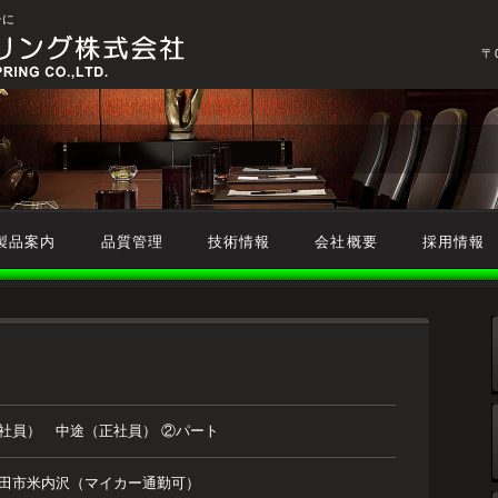
チに
〒
製品案内
品質管理
技術情報
会社概要
採用情報
社員） 中途（正社員） ②パート
田市米内沢（マイカー通勤可）