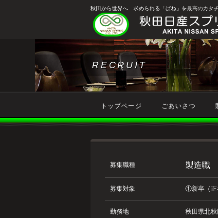
秋田から世界へ 求められる「ばね」を最高のカタ
RECRUIT
トップページ
ごあいさつ
製造職
募集職種
募集対象
①新卒（正
勤務地
秋田県北秋