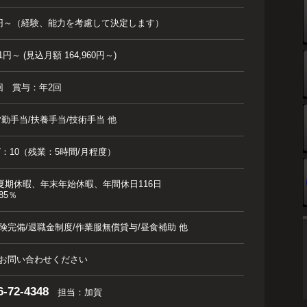
000円～（経験、能力を考慮して決定します）
1円～ (見込月額 164,960円～)
回 賞与：年2回
皆勤手当/扶養手当/技術手当 他
0～17：10（残業：5時間/月程度）
、夏期休暇、年末年始休暇、年間休日116日
85％
険完備/退職金制度/作業服無償貸与/昼食補助 他
お問い合わせください
6-72-4348
担当：加賀