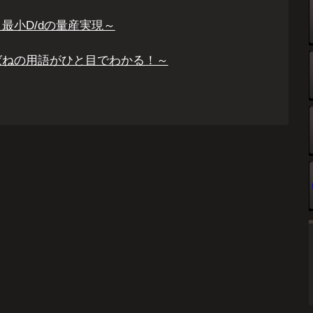
最小D/dの量産実現～
ばねの用語がひと目でわかる！～