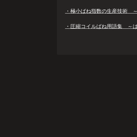
・極小ばね指数の生産技術 ～
・圧縮コイルばね用語集 ～