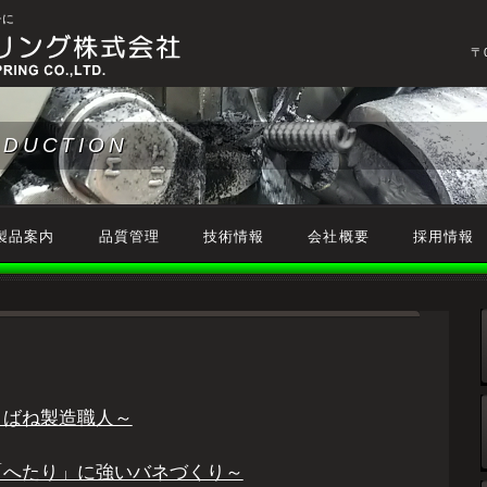
チに
〒
ODUCTION
製品案内
品質管理
技術情報
会社概要
採用情報
～ばね製造職人～
「へたり」に強いバネづくり～